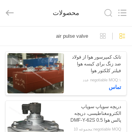
ShengXuan
Environmental
Engineering
محصولات
Co.,LTD.
All
Rights
Reserved.
Developed
خانه
by
ECER
air pulse valve
محصولات
تانک کمپرسور هوا از فولاد
ضد زنگ برای کیسه هوا
درباره
فیلتر کلکتور هوا
ما
negotiable MOQ:۱ عدد
تماس
تور
کارخانه
دریچه سوپاپ سوپاپ
الکترومغناطیسی، دریچه
پالس هوا DMF-Y-62S 0.5
کنترل
Mpa
negotiable MOQ:مجموعه 10