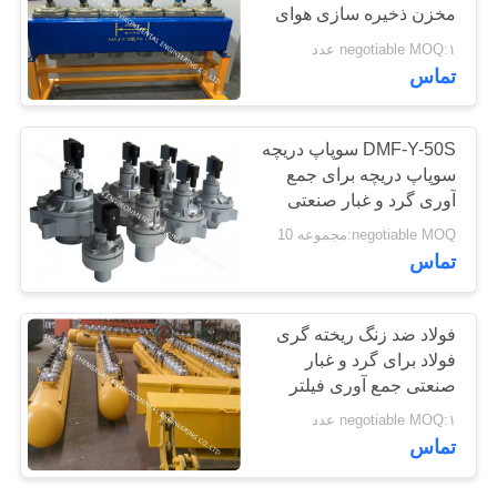
مخزن ذخیره سازی هوای
PRIVACY
فشرده
negotiable MOQ:۱ عدد
POLICY
تماس
DMF-Y-50S سوپاپ دریچه
سوپاپ دریچه برای جمع
آوری گرد و غبار صنعتی
کیسه های فیلتر کیسه ای
negotiable MOQ:مجموعه 10
تماس
فولاد ضد زنگ ریخته گری
فولاد برای گرد و غبار
صنعتی جمع آوری فیلتر
فیلتر مسکن
negotiable MOQ:۱ عدد
تماس