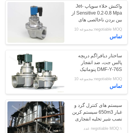
واکنش خلاء سوپاپ Jet-
Sensitive 0.2-0.8 Mpa از
بین بردن ناخالصی های
مضر
negotiable MOQ:مجموعه 10
تماس
ساختار دیافراگم دریچه
پالس جت، ضد انفجار
DMF-Y-76S پنوماتیک
پالس شیر
negotiable MOQ:مجموعه 10
تماس
سیستم های کنترل گرد و
غبار 650m3 سیستم کربن
نصب شیر تخلیه انفجاری
negotiable MOQ:۱ عدد