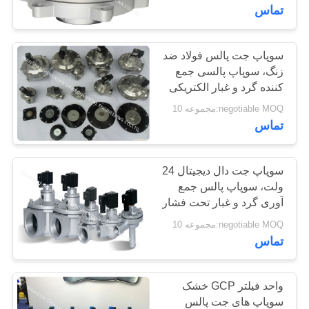
کیفیت
تماس
با
سوپاپ جت پالس فولاد ضد
زنگ، سوپاپ پالسی جمع
ما
کننده گرد و غبار الکتریکی
تماس
AC220V
negotiable MOQ:مجموعه 10
بگیرید
تماس
درخواست
سوپاپ جت دال دیجیتال 24
ولت، سوپاپ پالس جمع
نقل
آوری گرد و غبار تحت فشار
قول
دیافراگم پاناما
negotiable MOQ:مجموعه 10
تماس
نقشه
سایت
واحد فیلتر GCP خشک
سوپاپ های جت پالس