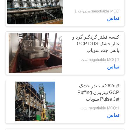
negotiable MOQ:مجموعه 1
تماس
کیسه فیلتر گردگیر گرد و
غبار خشک GCP DDS
پالس جت سوپاپ
negotiable MOQ:1 ست
تماس
262m3 سیلندر خشک
GCP نیتروژن Puffing
Pulse Jet سوپاپ
negotiable MOQ:1 ست
تماس