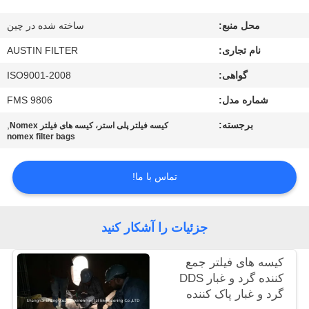
کیفیت
محل منبع:
ساخته شده در چین
با
نام تجاری:
AUSTIN FILTER
ما
گواهی:
ISO9001-2008
تماس
شماره مدل:
FMS 9806
بگیرید
برجسته:
,
کیسه فیلتر پلی استر، کیسه های فیلتر Nomex
nomex filter bags
درخواست
تماس با ما!
نقل
قول
جزئیات را آشکار کنید
نقشه
کیسه های فیلتر جمع
کننده گرد و غبار DDS
سایت
گرد و غبار پاک کننده