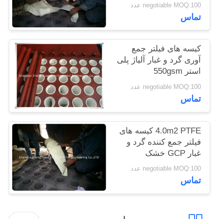
خشک GCP
negotiable MOQ:100 عدد
PRIVACY
تماس
POLICY
کیسه های فیلتر جمع
آوری گرد و غبار آلیاژ پلی
استر 550gsm
negotiable MOQ:100 عدد
تماس
4.0m2 PTFE کیسه های
فیلتر جمع کننده گرد و
غبار GCP خشک
negotiable MOQ:100 عدد
تماس