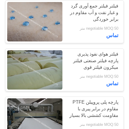
فیلتر فیلتر جمع آوری گرد
و غبار نفت و آب مقاوم در
25
برابر خوردگی
کیسه های Micron
negotiable MOQ:50 متر
تماس
فیلتر
فیلتر هوای نفوذ پذیری
پارچه فیلتر صنعتی فیلتر
میکرون فیلتر قوی
14
negotiable MOQ:50 متر
تماس
کارتریج فیلتر شسته
شده
پارچه پلی پروپیلن PTFE
مقاوم در برابر پیری با
مقاومت کششی بالا بسیار
پایدار است
negotiable MOQ:50 متر