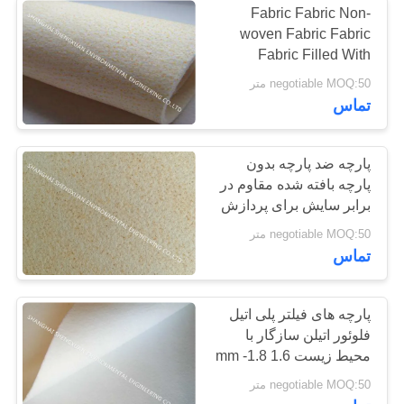
Fabric Fabric Non-
woven Fabric Fabric
فیلتر هوا
Fabric Filled With
Stainless Silk Acrylic
negotiable MOQ:50 متر
Fabric for Bag Making
تماس
Bag
پارچه ضد پارچه بدون
پارچه بافته شده مقاوم در
14
برابر سایش برای پردازش
چوب
negotiable MOQ:50 متر
کیسه فیلتر کیسه ای
تماس
پارچه های فیلتر پلی اتیل
فلوئور اتيلن سازگار با
محیط زیست 1.6 mm -1.8
mm ضخامت
17
negotiable MOQ:50 متر