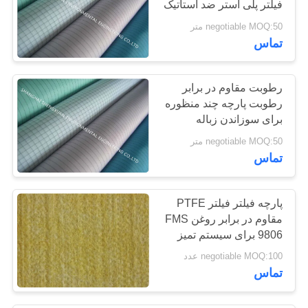
فیلتر پلی استر ضد استاتیک
17
negotiable MOQ:50 متر
تماس
پالس جت شیر
رطوبت مقاوم در برابر
رطوبت پارچه چند منظوره
برای سوزاندن زباله
negotiable MOQ:50 متر
13
تماس
نوار نقاله تفلون
پارچه فیلتر فیلتر PTFE
مقاوم در برابر روغن FMS
9806 برای سیستم تمیز
کردن گاز خشک کوره های
negotiable MOQ:100 عدد
انفجاری
تماس
14