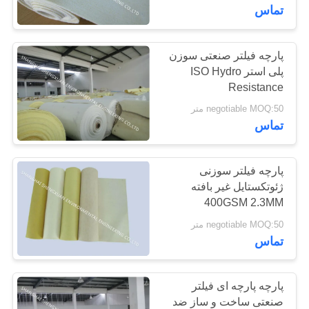
کیفیت
تماس
با
پارچه فیلتر صنعتی سوزن
33
پلی استر ISO Hydro
ما
پارچه کشویی هوا پلی
Resistance
تماس
negotiable MOQ:50 متر
استر
بگیرید
تماس
درخواست
پارچه فیلتر سوزنی
ژئوتکستایل غیر بافته
نقل
400GSM 2.3MM
60
قول
negotiable MOQ:50 متر
کیسه فیلتر جمع کننده
تماس
نقشه
گرد و غبار
سایت
پارچه پارچه ای فیلتر
صنعتی ساخت و ساز ضد