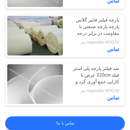
تماس
کمربند پلیستر
پارچه فیلتر فایبر گلاس
پارچه پارچه صنعتی با
مقاومت در برابر درجه
حرارت بالا
negotiable MOQ:50 متر
تماس
15
پارچه فیلتر را فشار
ضد فیلتر پارچه پلی استر
فیلد 220cm عرض با
دهید
کارایی جمع آوری گرد و
غبار بالا
negotiable MOQ:50 متر
تماس
2
تماس با ما!