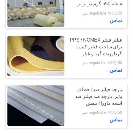
شعله 550 گرم در برابر
PRIVACY
PET چرخش 1.8 میلی متر
negotiable MOQ:50 متر
POLICY
13
تماس
کیسه فیلتر Nomex
فیلتر فیلتر PPS / NOMEX
برای ساخت فیلتر کیسه
گردآورنده گرد و غبار
negotiable MOQ:50 متر
تماس
37
پارچه فیلتر ضد انعطاف
پذیر، پارچه ضد فیلتر ضد
مسکن فیلتر کیسه ای
اشعه ماوراء بنفش
negotiable MOQ:50 متر
تماس