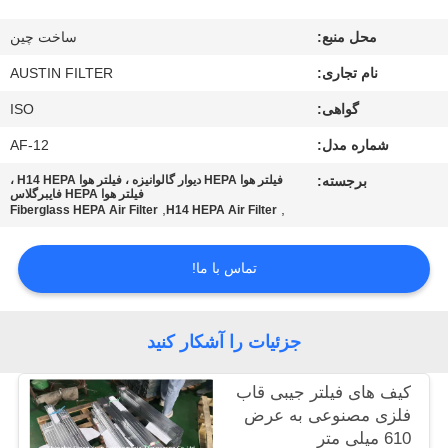
کیفیت
محل منبع:
ساخت چین
با
نام تجاری:
AUSTIN FILTER
ما
گواهی:
ISO
تماس
شماره مدل:
AF-12
بگیرید
برجسته:
فیلتر هوا HEPA دیوار گالوانیزه ، فیلتر هوا H14 HEPA ،
فیلتر هوا HEPA فایبرگلاس
,
,
Fiberglass HEPA Air Filter
H14 HEPA Air Filter
درخواست
تماس با ما!
نقل
قول
جزئیات را آشکار کنید
نقشه
کیف های فیلتر جیبی قاب
سایت
فلزی مصنوعی به عرض
610 میلی متر