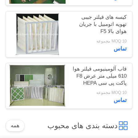
PRIVACY
POLICY
کیسه های فیلتر جیبی
تهویه اتومبیل با جریان
هوای بالا F5
MOQ:10 مجموعه
تماس
قاب آلومینیومی فیلتر هوا
610 میلی متر عرض F8
پاکت پی سی HEPA
MOQ:10 مجموعه
تماس
دسته بندی های محبوب
همه