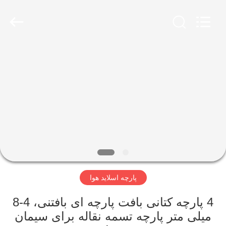
ShengXuan
Environmental
Engineering
Co.,LTD.
All
Rights
Reserved.
Developed
خانه
by
ECER
محصولات
درباره
ما
تور
پارچه اسلاید هوا
کارخانه
4 پارچه کتانی بافت پارچه ای بافتنی، 4-8
کنترل
میلی متر پارچه تسمه نقاله برای سیمان