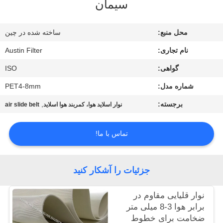
سیمان
کیفیت
محل منبع:
ساخته شده در چین
با
نام تجاری:
Austin Filter
ما
گواهی:
ISO
تماس
شماره مدل:
PET4-8mm
بگیرید
برجسته:
,
نوار اسلاید هوا، کمربند هوا اسلاید
air slide belt
درخواست
تماس با ما!
نقل
قول
جزئیات را آشکار کنید
نقشه
نوار قلیایی مقاوم در
سایت
برابر هوا 3-8 میلی متر
ضخامت برای خطوط