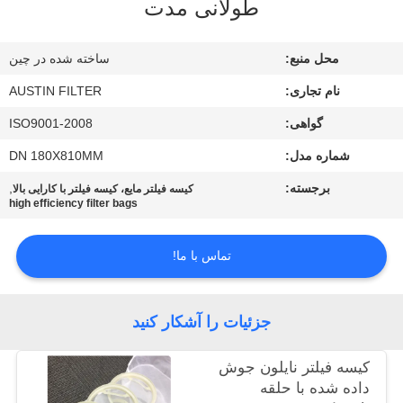
طولانی مدت
کیفیت
محل منبع:
ساخته شده در چین
با
نام تجاری:
AUSTIN FILTER
ما
گواهی:
ISO9001-2008
تماس
شماره مدل:
DN 180X810MM
بگیرید
برجسته:
,
کیسه فیلتر مایع، کیسه فیلتر با کارایی بالا
high efficiency filter bags
درخواست
نقل
تماس با ما!
قول
جزئیات را آشکار کنید
نقشه
سایت
کیسه فیلتر نایلون جوش
داده شده با حلقه