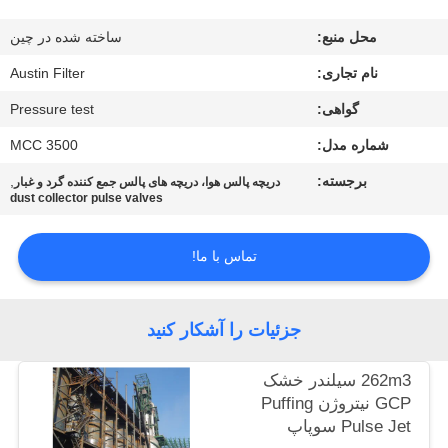
کیفیت
محل منبع:
ساخته شده در چین
با
نام تجاری:
Austin Filter
ما
گواهی:
Pressure test
تماس
شماره مدل:
MCC 3500
بگیرید
برجسته:
,
دریچه پالس هوا، دریچه های پالس جمع کننده گرد و غبار
dust collector pulse valves
درخواست
تماس با ما!
نقل
قول
جزئیات را آشکار کنید
نقشه
262m3 سیلندر خشک
GCP نیتروژن Puffing
سایت
Pulse Jet سوپاپ