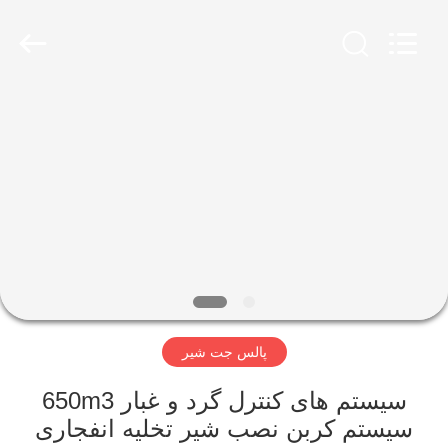
ShengXuan
Environmental
Engineering
Co.,LTD.
All
Rights
Reserved.
Developed
خانه
by
ECER
محصولات
درباره
ما
تور
پالس جت شیر
کارخانه
سیستم های کنترل گرد و غبار 650m3
کنترل
سیستم کربن نصب شیر تخلیه انفجاری