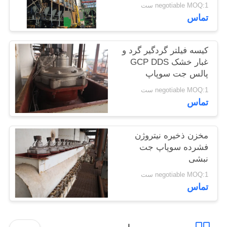
negotiable MOQ:1 ست
PRIVACY
تماس
POLICY
کیسه فیلتر گردگیر گرد و
غبار خشک GCP DDS
پالس جت سوپاپ
negotiable MOQ:1 ست
تماس
مخزن ذخیره نیتروژن
فشرده سوپاپ جت
نبشی
negotiable MOQ:1 ست
تماس